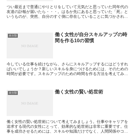
つい最近まで普通にやりとりをしていて元気だと思っていた同年代の
友達の訃報が届いたら・・・。はるか先にあると思っていた「死」と
いうものが、突然、自分のすぐ側に存在していることに気づかされま
す。そのあとにやってきた悲しみや喪失感とどう向き合えば...
働く女性が自分スキルアップの時
未分類
間を作る10の習慣
今している仕事を続けながら、さらにスキルアップするにはどうすれ
ばいいでしょうか？新しいスキルを身につけるためには、そのための
時間が必要です。スキルアップのための時間を作る方法を考えてみま
しょう。1 目標設定と優先順位付け:最初に自分のセカン...
働く女性の賢い処世術
未分類
働く女性の賢い処世術について考えてみましょう。仕事やキャリアを
追求する現代の女性にとって、効果的な処世術は非常に重要です。仕
事を成功させるためには、スキルや知識だけでなく、人間関係やコミ