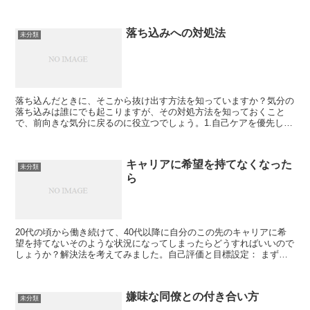
ュニケーション能力も大切です。賢い処世術のいくつかのポ...
落ち込みへの対処法
未分類
落ち込んだときに、そこから抜け出す方法を知っていますか？気分の
落ち込みは誰にでも起こりますが、その対処方法を知っておくこと
で、前向きな気分に戻るのに役立つでしょう。1.自己ケアを優先しま
しょう：まず、自分の体と心を大切にしましょう。適切な睡...
キャリアに希望を持てなくなった
未分類
ら
20代の頃から働き続けて、40代以降に自分のこの先のキャリアに希
望を持てないそのような状況になってしまったらどうすればいいので
しょうか？解決法を考えてみました。自己評価と目標設定： まず最
初に、自分の強みや弱みを客観的に評価しましょう。キャ...
嫌味な同僚との付き合い方
未分類